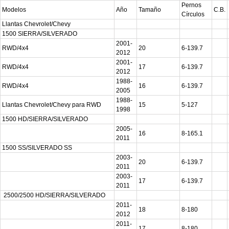
Pernos
Modelos
Año
Tamaño
C.B.
Círculos
Llantas Chevrolet/Chevy
1500 SIERRA/SILVERADO
2001-
RWD/4x4
20
6-139.7
2012
2001-
RWD/4x4
17
6-139.7
2012
1988-
RWD/4x4
16
6-139.7
2005
1988-
Llantas Chevrolet/Chevy para RWD
15
5-127
1998
1500 HD/SIERRA/SILVERADO
2005-
16
8-165.1
2011
1500 SS/SILVERADO SS
2003-
20
6-139.7
2011
2003-
17
6-139.7
2011
2500/2500 HD/SIERRA/SILVERADO
2011-
18
8-180
2012
2011-
17
8-180