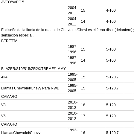
AVEO/AVEO 5
2004-
15
4-100
2011
2004-
14
4-100
2011
El diseño de la llanta de la rueda de Chevrolet/Chevi es el freno disco(delanter
sensación especial.
BERETTA
1987-
15
5-100
1996
1987-
14
5-100
1996
BLAZER/S10/S15/ZR2/XTREME/JIMMY
1995-
4×4
15
5-120.7
2005
1995-
Llantas Chevrolet/Chevy Para RWD
15
5-120.7
2005
CAMARO
2010-
V8
18
5-120
2012
2010-
V6
17
5-120
2012
CAMARO
1993-
LlantasChevrolet/Chevy
16
5-120.7