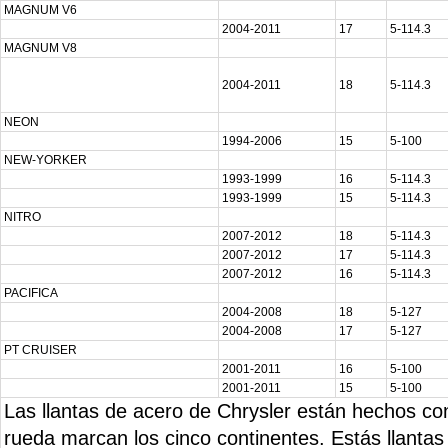
MAGNUM V6
2004-2011
17
5-114.3
MAGNUM V8
2004-2011
18
5-114.3
NEON
1994-2006
15
5-100
NEW-YORKER
1993-1999
16
5-114.3
1993-1999
15
5-114.3
NITRO
2007-2012
18
5-114.3
2007-2012
17
5-114.3
2007-2012
16
5-114.3
PACIFICA
2004-2008
18
5-127
2004-2008
17
5-127
PT CRUISER
2001-2011
16
5-100
2001-2011
15
5-100
Las llantas de acero de Chrysler están hechos con
rueda marcan los cinco continentes. Estás llant