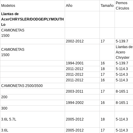
Pernos
Modelos
Año
Tamaño
Círculos
Llantas de
AcerCHRYSLER/DODGE/PLYMOUTH
Lo
CAMIONETAS
1500
2002-2012
17
5-139.7
Llantas de
CAMIONETAS
Acero
1500
Chrysler
1994-2001
16
5-139.7
2011-2012
18
5-114.3
2011-2012
17
5-114.3
2011-2012
16
5-114.3
CAMIONETAS 2500/3500
2003-2011
17
8-165.1
200
1994-2002
16
8-165.1
300
3.6L 5.7L
2005-2012
18
5-114.3
3.6L
2005-2012
17
5-114.3