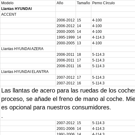
Modelo
Año
Tamaño
Perno Círculo
Llantas HYUNDAI
ACCENT
2006-2012
15
4-100
2006-2012
14
4-100
2000-2005
14
4-100
1995-1999
14
4-114.3
2000-2005
13
4-100
Llantas HYUNDAI AZERA
2006-2011
18
5-114.3
2006-2011
17
5-114.3
2006-2011
16
5-114.3
Llantas HYUNDAI ELANTRA
2007-2012
17
5-114.3
2007-2012
16
5-114.3
Las llantas de acero para las ruedas de los coc
proceso, se añade el freno de mano al coche. Mie
es opcional para nuestros consumidores.
.
2007-2012
15
5-114.3
2001-2006
14
4-114.3
1991-2006
14
4-114.3