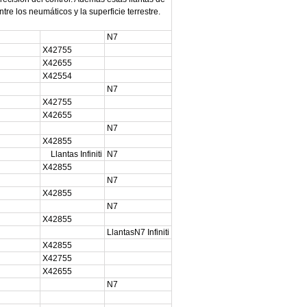
tre los neumáticos y la superficie terrestre.
N7
X42755
X42655
X42554
N7
X42755
X42655
N7
X42855
Llantas Infiniti
N7
X42855
N7
X42855
N7
X42855
LlantasN7 Infiniti
X42855
X42755
X42655
N7