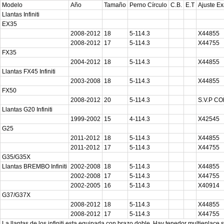
Modelo
Año
Tamaño
Perno Círculo
C.B.
E.T
Ajuste Ex
Llantas Infiniti
EX35
2008-2012
18
5-114.3
X44855
2008-2012
17
5-114.3
X44755
FX35
2004-2012
18
5-114.3
X44855
Llantas FX45 Infiniti
2003-2008
18
5-114.3
X44855
FX50
2008-2012
20
5-114.3
S.V.P C
Llantas G20 Infiniti
1999-2002
15
4-114.3
X42545
G25
2011-2012
18
5-114.3
X44855
2011-2012
17
5-114.3
X44755
G35/G35X
Llantas BREMBO Infiniti
2002-2008
18
5-114.3
X44855
2002-2008
17
5-114.3
X44755
2002-2005
16
5-114.3
X40914
G37/G37X
2008-2012
18
5-114.3
X44855
2008-2012
17
5-114.3
X44755
La llantas de los infiniti esta equipada con brazo doble. Hay tenedor multienlace 