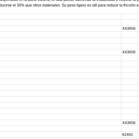
ucirse el 30% que otros materiales. Su peso ligero es útil para reducir la fricción en
X43656
X43656
X43656
62491