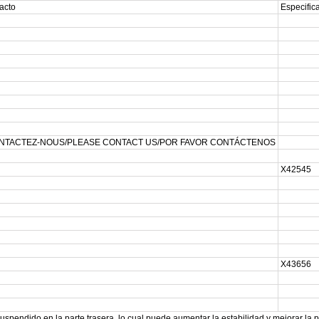
acto
Especifi
ONTACTEZ-NOUS/PLEASE CONTACT US/POR FAVOR CONTÁCTENOS
X42545
X43656
suspendido en la parte trasera, lo cual puede aumentar la estabilidad y mejorar la p