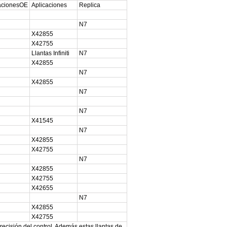
cacionesOE
Aplicaciones
Replica
N7
X42855
X42755
Llantas Infiniti
N7
X42855
N7
X42855
N7
N7
X41545
N7
X42855
X42755
N7
X42855
X42755
X42655
N7
X42855
X42755
recisión del control. Además estas llantas de