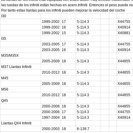
las ruedas de los infiniti están hechas en acero.Infiniti. Entonces el peso puede red
Por tanto estas llantas para los infiniti pueden mejorar la velocidad del coche
I30
1999-2002
17
5-114.3
X44755
1999-2002
16
5-114.3
X40914
1999-2002
15
5-114.3
X40881
I35
2003-2005
17
5-114.3
X44755
2003-2005
16
5-114.3
X40914
M35/M35X
2005-2009
18
5-114.3
X44855
M37 Llantas Infiniti
2010-2012
18
5-114.3
X44855
M45
2005-2009
18
5-114.3
X44855
M56
2010-2012
18
5-114.3
X44855
Q45
2000-2006
18
5-114.3
X44855
2000-2006
17
5-114.3
X44755
1997-2004
16
5-114.3
X40914
Llantas QX4 Infiniti
2000-2003
18
6-139.7