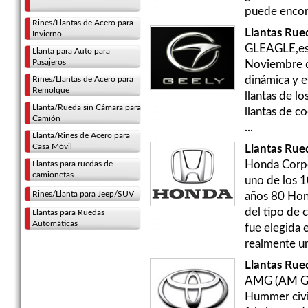
puede encont
Rines/Llantas de Acero para
Llantas Rue
Invierno
GLEAGLE,es l
Llanta para Auto para
Pasajeros
Noviembre d
Rines/Llantas de Acero para
dinámica y e
Remolque
llantas de l
Llanta/Rueda sin Cámara para
llantas de c
Camión
...
Llanta/Rines de Acero para
Casa Móvil
Llantas Ru
Llantas para ruedas de
Honda Corpo
camionetas
uno de los 1
Rines/Llanta para Jeep/SUV
años 80 Hond
del tipo de 
Llantas para Ruedas
Automáticas
fue elegida 
realmente un
Llantas Ru
AMG (AM Gen
Hummer civil