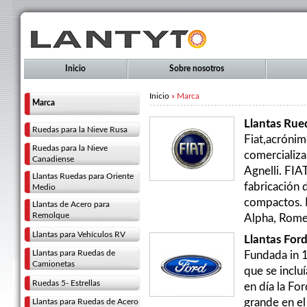
Inicio
Sobre nosotros
Inicio
» Marca
Marca
Llantas Rued
Ruedas para la Nieve Rusa
Fiat,acrónim
Ruedas para la Nieve
comercializa
Canadiense
Agnelli. FIA
Llantas Ruedas para Oriente
fabricación 
Medio
compactos. E
Llantas de Acero para
Remolque
Alpha, Romeo.
Llantas para Vehículos RV
Llantas Ford
Llantas para Ruedas de
Fundada in 1
Camionetas
que se inclu
Ruedas 5- Estrellas
en día la F
Llantas para Ruedas de Acero
grande en el