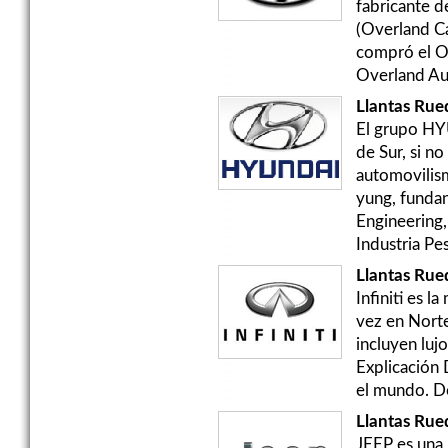
fabricante d
(Overland C
compró el O
Overland Au
Llantas Ru
El grupo HY
de Sur, si n
automovilis
yung, fund
Engineering
Industria Pes
Llantas Rued
Infiniti es 
vez en Norte
incluyen luj
Explicación 
el mundo. Dos
Llantas Rue
JEEP es una